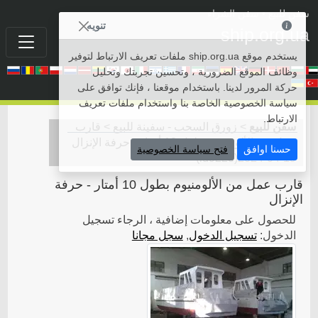
سفن للبيع
• سفن الشراء
تنويه
ship.org.ua
يستخدم موقع ship.org.ua ملفات تعريف الارتباط لتوفير
وظائف الموقع الضرورية ، وتحسين تجربتك وتحليل
حركة المرور لدينا. باستخدام موقعنا ، فإنك توافق على
سياسة الخصوصية الخاصة بنا واستخدام ملفات تعريف
الارتباط.
سفن للبيع
>
زورق السحب - سفينة للبيع
>
قارب
عمل من الألومنيوم بطول 10 أمتار - حرفة الإنزال
حسنا اوافق
فتح سياسة الخصوصية
)
id9228
(
2024-04-19
قارب عمل من الألومنيوم بطول 10 أمتار - حرفة
الإنزال
للحصول على معلومات إضافية ، الرجاء تسجيل
الدخول:
تسجيل الدخول
,
سجل مجانا