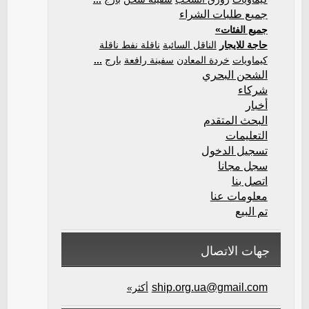
جميع طلبات الشراء
جميع الفئات»
حاجة للايجار
الناقل السائبة
ناقلة نفط ناقلة
كيماويات
خردة المعادن
سفينة رافعة
بارج
...
الشحن البحري
شركاء
أخبار
البحث المتقدم
التعليمات
تسجيل الدخول
سجل مجانا
اتصل بنا
معلومات عنا
تم البيع
جهات الاتصال
ship.org.ua@gmail.com
أكثر»