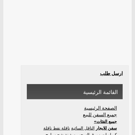
ارسل طلب
القائمة الرئيسية
الصفحة الرئيسية
جميع السفن للبيع
جميع الفئات»
سفن للايجار
الناقل السائبة
ناقلة نفط ناقلة
كيماويات
زورق السحب
سفينة شحن
بارج
...