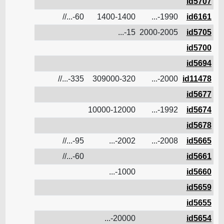
id5707
ن
id6161
1990-...
1400-1400
60-...//
4.2
ن
id5705
2000-2005
15-...
ن
id5700
ن
id5694
ن
id11478
2000-...
309000-320
335-...//
22.8
ن
id5677
ن
id5674
1992-...
10000-12000
ن
id5678
ن
id5665
2008-...
2002-...
95-...//
ن
id5661
60-...//
3.8
ن
id5660
1000-...
ن
id5659
ن
id5655
ن
id5654
20000-...
ن