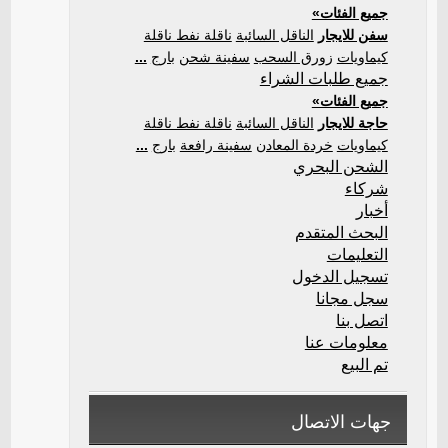
جميع الفئات»
سفن للايجار
الناقل السائبة
ناقلة نفط ناقلة
كيماويات
زورق السحب
سفينة شحن
بارج
...
جميع طلبات الشراء
جميع الفئات»
حاجة للايجار
الناقل السائبة
ناقلة نفط ناقلة
كيماويات
خردة المعادن
سفينة رافعة
بارج
...
الشحن البحري
شركاء
أخبار
البحث المتقدم
التعليمات
تسجيل الدخول
سجل مجانا
اتصل بنا
معلومات عنا
تم البيع
جهات الاتصال