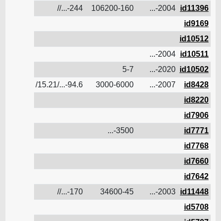
id11396
2004-...
106200-160
244-...//
14.9
ن
id9169
ن
id10512
ن
id10511
2004-...
ن
id10502
2020-...
5-7
ن
id8428
2007-...
3000-6000
94.6-.../15.21/
5.6
ن
id8220
ن
id7906
ن
id7771
3500-...
ن
id7768
ن
id7660
ن
id7642
ن
id11448
2003-...
34600-45
170-...//
11.8
ن
id5708
ن