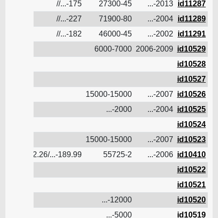
9.2
175-...//
27300-45
2013-...
id11287
13.85
227-...//
71900-80
2004-...
id11289
12
182-...//
46000-45
2002-...
id11291
6000-7000
2006-2009
id10529
id10528
id10527
15000-15000
2007-...
id10526
2000-...
2004-...
id10525
id10524
15000-15000
2007-...
id10523
12.575
189.99-.../32.26/
55725-2
2006-...
id10410
id10522
id10521
12000-...
id10520
5000-...
id10519