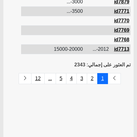
3000-...
id7879
3500-...
id7771
id7770
id7769
id7768
15000-20000
2012-...
id7713
تم العثور على إجمالي: 2343
12
...
5
4
3
2
1