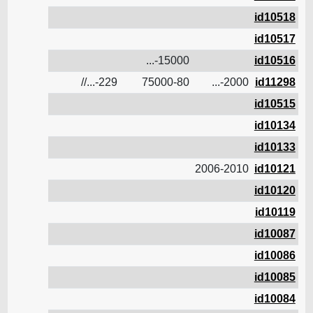
id10518
id10517
15000-...
id10516
14.5
229-...//
75000-80
2000-...
id11298
id10515
id10134
id10133
2006-2010
id10121
id10120
id10119
id10087
id10086
id10085
id10084