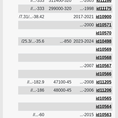
21
333-...//
311400-320
2005-...
id11166
333-...//
299000-320
1998-...
id11175
38.42-.../7.31/
2017-2021
id10900
2000-...
id10571
id10570
1.2
35.6-.../25.3/
850-...
2023-2024
id10498
id10569
id10568
2007-...
id10567
id10566
12.2
182.9-...//
47100-45
2008-...
id11205
12
186-...//
48000-45
2006-...
id11206
id10565
id10564
60-...//
2015-...
id10563