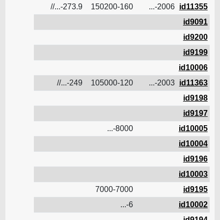
16
273.9-...//
150200-160
2006-...
id11355
id9091
id9200
id9199
id10006
14.3
249-...//
105000-120
2003-...
id11363
id9198
id9197
8000-...
id10005
id10004
id9196
id10003
7000-7000
id9195
6.5
6-...
id10002
id9194