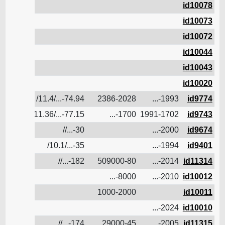
id10078
id10073
id10072
id10044
id10043
id10020
4.35
74.94-.../11.4/
2386-2028
1993-...
id9774
77.15-.../11.36/
1700-...
1991-1702
id9743
30-...//
2000-...
id9674
35-.../10.1/
1994-...
id9401
13
182-...//
509000-80
2014-...
id11314
8000-...
2010-...
id10012
1000-2000
id10011
2024-...
id10010
9.5
174-...//
29000-45
2005-...
id11315