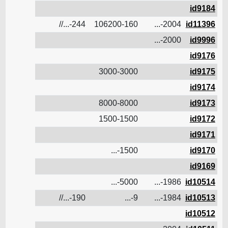
id9184
14.9
244-...//
106200-160
2004-...
id11396
2000-...
id9996
5
id9176
3000-3000
id9175
id9174
8000-8000
id9173
1500-1500
id9172
id9171
1500-...
id9170
id9169
5000-...
1986-...
id10514
190-...//
9-...
1984-...
id10513
id10512