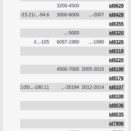
3200-4500
id8628
5.6
94.6-.../15.21/
3000-6000
2007-...
id8428
id8355
5000-...
id8320
8.8
105-...//
6097-1990
1990-...
id8326
id8318
id8220
4500-7000
2005-2015
id8198
id8176
9.9
180.11-.../30.05/
35194-...
2012-2014
id8107
id8108
id8036
12
id8035
id7906