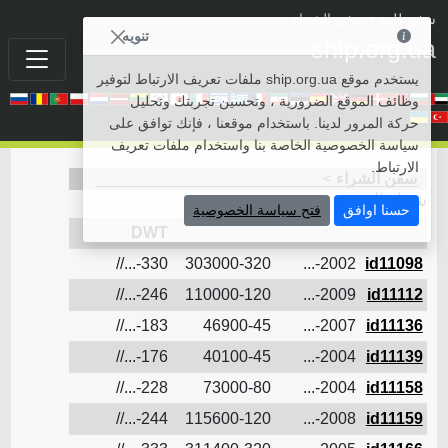
سفن للبيع
• سفن الشراء
تنويه
ship.org.ua
يستخدم موقع ship.org.ua ملفات تعريف الارتباط لتوفير
وظائف الموقع الضرورية ، وتحسين تجربتك وتحليل
حركة المرور لدينا. باستخدام موقعنا ، فإنك توافق على
سياسة الخصوصية الخاصة بنا واستخدام ملفات تعريف
الارتباط.
سفن الشراء
>
شراء السفن
حسنا اوافق
فتح سياسة الخصوصية
L/B/D
DWT
22.5
330-...//
303000-320
2002-...
id11098
15
246-...//
110000-120
2009-...
id11112
12.2
183-...//
46900-45
2007-...
id11136
11.1
176-...//
40100-45
2004-...
id11139
14
228-...//
73000-80
2004-...
id11158
244-...//
115600-120
2008-...
id11159