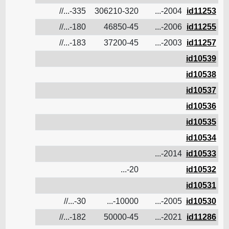
20.8
335-...//
306210-320
2004-...
id11253
12.8
180-...//
46850-45
2006-...
id11255
11.2
183-...//
37200-45
2003-...
id11257
id10539
id10538
id10537
id10536
id10535
id10534
2.5
2014-...
id10533
20-...
id10532
id10531
30-...//
10000-...
2005-...
id10530
12
182-...//
50000-45
2021-...
id11286