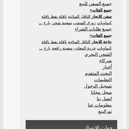
جميع السفن للبيع
جميع الفئات»
سفن للايجار
الناقل السائبة
ناقلة نفط ناقلة
كيماويات
زورق السحب
سفينة شحن
بارج
...
جميع طلبات الشراء
جميع الفئات»
حاجة للايجار
الناقل السائبة
ناقلة نفط ناقلة
كيماويات
خردة المعادن
سفينة رافعة
بارج
...
الشحن البحري
شركاء
أخبار
البحث المتقدم
التعليمات
تسجيل الدخول
سجل مجانا
اتصل بنا
معلومات عنا
تم البيع
جهات الاتصال