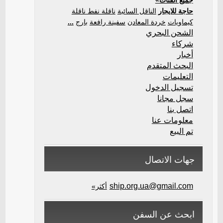
جميع الفئات»
حاجة للايجار
الناقل السائبة
ناقلة نفط ناقلة
كيماويات
خردة المعادن
سفينة رافعة
بارج
...
الشحن البحري
شركاء
أخبار
البحث المتقدم
التعليمات
تسجيل الدخول
سجل مجانا
اتصل بنا
معلومات عنا
تم البيع
جهات الاتصال
ship.org.ua@gmail.com
أكثر»
ابحث عن السفن