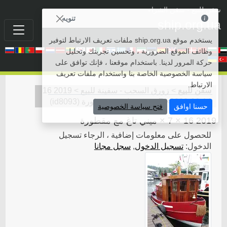
سفن للبيع
• سفن الشراء
تنويه
ship.org.ua
يستخدم موقع ship.org.ua ملفات تعريف الارتباط لتوفير
وظائف الموقع الضرورية ، وتحسين تجربتك وتحليل
حركة المرور لدينا. باستخدام موقعنا ، فإنك توافق على
سياسة الخصوصية الخاصة بنا واستخدام ملفات تعريف
الارتباط.
سفن للبيع
>
زورق السحب - سفينة للبيع
>
2019 16
2022-06-14
× 7 × ميني تاغ مع مقطورة
(
id8093
)
حسنا اوافق
فتح سياسة الخصوصية
2019 16 × 7 × ميني تاغ مع مقطورة
للحصول على معلومات إضافية ، الرجاء تسجيل
الدخول:
تسجيل الدخول
,
سجل مجانا