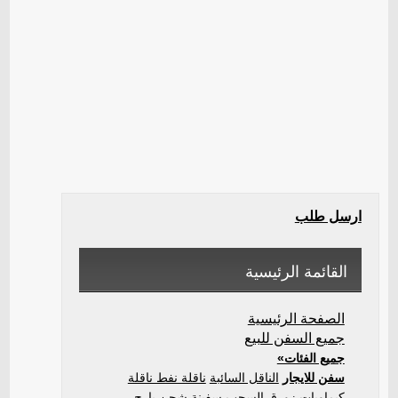
ارسل طلب
القائمة الرئيسية
الصفحة الرئيسية
جميع السفن للبيع
جميع الفئات»
سفن للايجار
الناقل السائبة
ناقلة نفط ناقلة
كيماويات
زورق السحب
سفينة شحن
بارج
...