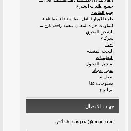
جميع طلبات الشراء
جميع الفئات»
حاجة للايجار
الناقل السائبة
ناقلة نفط ناقلة
كيماويات
خردة المعادن
سفينة رافعة
بارج
...
الشحن البحري
شركاء
أخبار
البحث المتقدم
التعليمات
تسجيل الدخول
سجل مجانا
اتصل بنا
معلومات عنا
تم البيع
جهات الاتصال
ship.org.ua@gmail.com
أكثر»