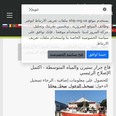
سفن للبيع
• سفن الشراء
تنويه
ship.org.ua
يستخدم موقع ship.org.ua ملفات تعريف الارتباط لتوفير
وظائف الموقع الضرورية ، وتحسين تجربتك وتحليل
حركة المرور لدينا. باستخدام موقعنا ، فإنك توافق على
سياسة الخصوصية الخاصة بنا واستخدام ملفات تعريف
الارتباط.
سفن للبيع
>
خردة المعادن - سفينة للبيع
>
قاع جرار
ستيرن والمياه المتوسطة - اكتمل الإصلاح الرئيسي
حسنا اوافق
فتح سياسة الخصوصية
)
id8040
(
2022-05-30
قاع جرار ستيرن والمياه المتوسطة - اكتمل
الإصلاح الرئيسي
للحصول على معلومات إضافية ، الرجاء تسجيل
الدخول:
تسجيل الدخول
,
سجل مجانا