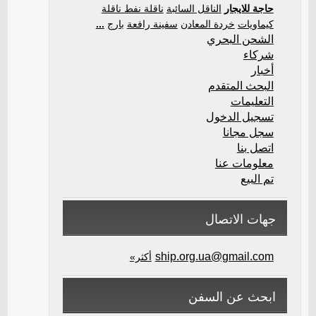
حاجة للايجار
الناقل السائبة
ناقلة نفط ناقلة
كيماويات
خردة المعادن
سفينة رافعة
بارج
...
الشحن البحري
شركاء
أخبار
البحث المتقدم
التعليمات
تسجيل الدخول
سجل مجانا
اتصل بنا
معلومات عنا
تم البيع
جهات الاتصال
ship.org.ua@gmail.com
أكثر»
ابحث عن السفن