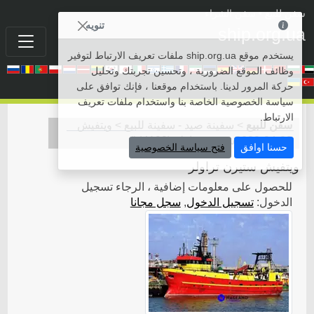
سفن للبيع
• سفن الشراء
تنويه
ship.org.ua
يستخدم موقع ship.org.ua ملفات تعريف الارتباط لتوفير
وظائف الموقع الضرورية ، وتحسين تجربتك وتحليل
حركة المرور لدينا. باستخدام موقعنا ، فإنك توافق على
سياسة الخصوصية الخاصة بنا واستخدام ملفات تعريف
الارتباط.
سفن للبيع
>
سفينة صيد - سفينة للبيع
>
ويتفيش
2020-04-28
ستيرن تراولر
(
id4199
)
حسنا اوافق
فتح سياسة الخصوصية
ويتفيش ستيرن تراولر
للحصول على معلومات إضافية ، الرجاء تسجيل
الدخول:
تسجيل الدخول
,
سجل مجانا