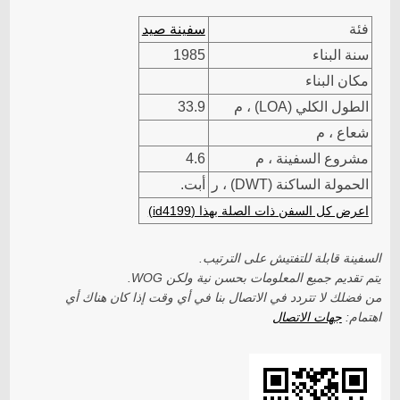
فئة
سفينة صيد
سنة البناء
1985
مكان البناء
الطول الكلي (LOA) ، م
33.9
شعاع ، م
مشروع السفينة ، م
4.6
الحمولة الساكنة (DWT) ، ر
أبت.
اعرض كل السفن ذات الصلة بهذا (id4199)
السفينة قابلة للتفتيش على الترتيب.
يتم تقديم جميع المعلومات بحسن نية ولكن WOG.
من فضلك لا تتردد في الاتصال بنا في أي وقت إذا كان هناك أي
اهتمام:
جهات الاتصال