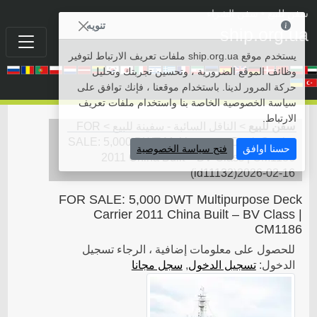
سفن للبيع
• سفن الشراء
تنويه
ship.org.ua
يستخدم موقع ship.org.ua ملفات تعريف الارتباط لتوفير
وظائف الموقع الضرورية ، وتحسين تجربتك وتحليل
حركة المرور لدينا. باستخدام موقعنا ، فإنك توافق على
سياسة الخصوصية الخاصة بنا واستخدام ملفات تعريف
الارتباط.
سفن للبيع
>
الناقل السائبة - سفينة للبيع
>
FOR
SALE: 5,000 DWT Multipurpose Deck Carrier
حسنا اوافق
فتح سياسة الخصوصية
2011 China Built – BV Class | CM1186
(
id11132
)
2026-02-16
FOR SALE: 5,000 DWT Multipurpose Deck
Carrier 2011 China Built – BV Class |
CM1186
للحصول على معلومات إضافية ، الرجاء تسجيل
الدخول:
تسجيل الدخول
,
سجل مجانا