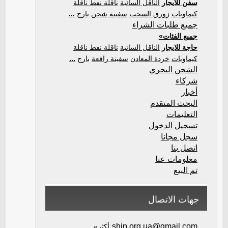
سفن للايجار
الناقل السائبة
ناقلة نفط ناقلة
كيماويات
زورق السحب
سفينة شحن
بارج
...
جميع طلبات الشراء
جميع الفئات»
حاجة للايجار
الناقل السائبة
ناقلة نفط ناقلة
كيماويات
خردة المعادن
سفينة رافعة
بارج
...
الشحن البحري
شركاء
أخبار
البحث المتقدم
التعليمات
تسجيل الدخول
سجل مجانا
اتصل بنا
معلومات عنا
تم البيع
جهات الاتصال
ship.org.ua@gmail.com
أكثر»