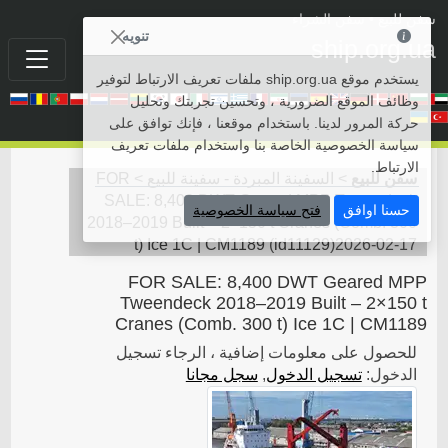
سفن للبيع
• سفن الشراء
تنويه
ship.org.ua
يستخدم موقع ship.org.ua ملفات تعريف الارتباط لتوفير
وظائف الموقع الضرورية ، وتحسين تجربتك وتحليل
حركة المرور لدينا. باستخدام موقعنا ، فإنك توافق على
سياسة الخصوصية الخاصة بنا واستخدام ملفات تعريف
الارتباط.
سفن للبيع
>
السفينة المبردة - سفينة للبيع
>
FOR
SALE: 8,400 DWT Geared MPP Tweendeck
حسنا اوافق
فتح سياسة الخصوصية
2018–2019 Built – 2×150 t Cranes (Comb. 300
t) Ice 1C | CM1189
(
id11129
)
2026-02-17
FOR SALE: 8,400 DWT Geared MPP
Tweendeck 2018–2019 Built – 2×150 t
Cranes (Comb. 300 t) Ice 1C | CM1189
للحصول على معلومات إضافية ، الرجاء تسجيل
الدخول:
تسجيل الدخول
,
سجل مجانا