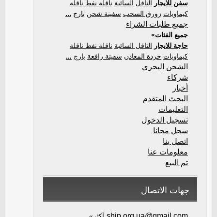
سفن للايجار
الناقل السائبة
ناقلة نفط ناقلة
كيماويات
زورق السحب
سفينة شحن
بارج
...
جميع طلبات الشراء
جميع الفئات»
حاجة للايجار
الناقل السائبة
ناقلة نفط ناقلة
كيماويات
خردة المعادن
سفينة رافعة
بارج
...
الشحن البحري
شركاء
أخبار
البحث المتقدم
التعليمات
تسجيل الدخول
سجل مجانا
اتصل بنا
معلومات عنا
تم البيع
جهات الاتصال
ship.org.ua@gmail.com
أكثر»