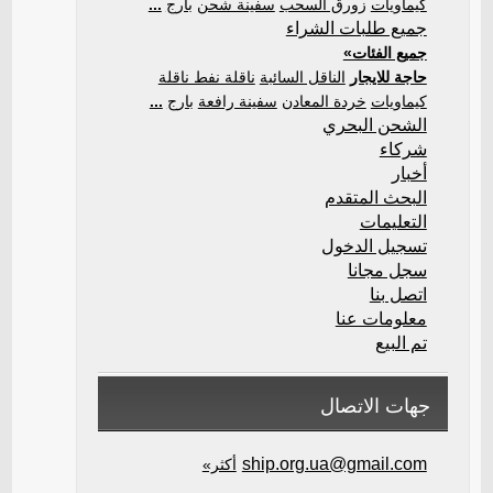
كيماويات
زورق السحب
سفينة شحن
بارج
...
جميع طلبات الشراء
جميع الفئات»
حاجة للايجار
الناقل السائبة
ناقلة نفط ناقلة
كيماويات
خردة المعادن
سفينة رافعة
بارج
...
الشحن البحري
شركاء
أخبار
البحث المتقدم
التعليمات
تسجيل الدخول
سجل مجانا
اتصل بنا
معلومات عنا
تم البيع
جهات الاتصال
ship.org.ua@gmail.com
أكثر»