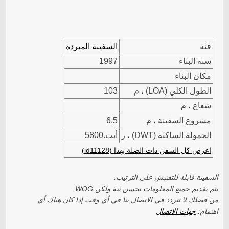
فئة
السفينة المبردة
سنة البناء
1997
مكان البناء
الطول الكلي (LOA) ، م
103
شعاع ، م
مشروع السفينة ، م
6.5
الحمولة الساكنة (DWT) ، ر
أبت.5800
اعرض كل السفن ذات الصلة بهذا (id11128)
السفينة قابلة للتفتيش على الترتيب.
يتم تقديم جميع المعلومات بحسن نية ولكن WOG.
من فضلك لا تتردد في الاتصال بنا في أي وقت إذا كان هناك أي
اهتمام:
جهات الاتصال