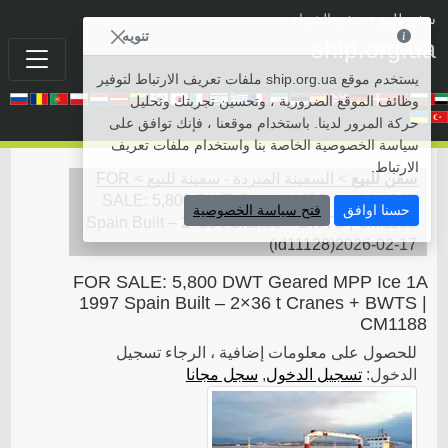
سفن للبيع
• سفن الشراء
تنويه
ship.org.ua
يستخدم موقع ship.org.ua ملفات تعريف الارتباط لتوفير
وظائف الموقع الضرورية ، وتحسين تجربتك وتحليل
حركة المرور لدينا. باستخدام موقعنا ، فإنك توافق على
سياسة الخصوصية الخاصة بنا واستخدام ملفات تعريف
الارتباط.
سفن للبيع
>
السفينة المبردة - سفينة للبيع
>
FOR
SALE: 5,800 DWT Geared MPP Ice 1A 1997
حسنا اوافق
فتح سياسة الخصوصية
Spain Built – 2×36 t Cranes + BWTS | CM1188
(
id11128
)
2026-02-17
FOR SALE: 5,800 DWT Geared MPP Ice 1A
1997 Spain Built – 2×36 t Cranes + BWTS |
CM1188
للحصول على معلومات إضافية ، الرجاء تسجيل
الدخول:
تسجيل الدخول
,
سجل مجانا