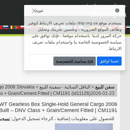
سفن للبيع
• سفن الشراء
تنويه
ship.org.ua
يستخدم موقع ship.org.ua ملفات تعريف الارتباط لتوفير
وظائف الموقع الضرورية ، وتحسين تجربتك وتحليل
حركة المرور لدينا. باستخدام موقعنا ، فإنك توافق على
سياسة الخصوصية الخاصة بنا واستخدام ملفات تعريف
الارتباط.
حسنا اوافق
فتح سياسة الخصوصية
سفن للبيع
>
الناقل السائبة - سفينة للبيع
>
go 2006 Slovakia
ss + Grain/Cement Fitted | CM1191
(
id11126
)
2026-02-23
T Gearless Box Single-Hold General Cargo 2006
Built – DNV Class + Grain/Cement Fitted | CM1191
للحصول على معلومات إضافية ، الرجاء تسجيل الدخول:
تسجيل