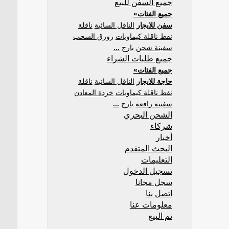
جميع السفن للبيع
جميع الفئات»
سفن للايجار
الناقل السائبة
ناقلة
نفط ناقلة كيماويات
زورق السحب
سفينة شحن
بارج
...
جميع طلبات الشراء
جميع الفئات»
حاجة للايجار
الناقل السائبة
ناقلة
نفط ناقلة كيماويات
خردة المعادن
سفينة رافعة
بارج
...
الشحن البحري
شركاء
أخبار
البحث المتقدم
التعليمات
تسجيل الدخول
سجل مجانا
اتصل بنا
معلومات عنا
تم البيع