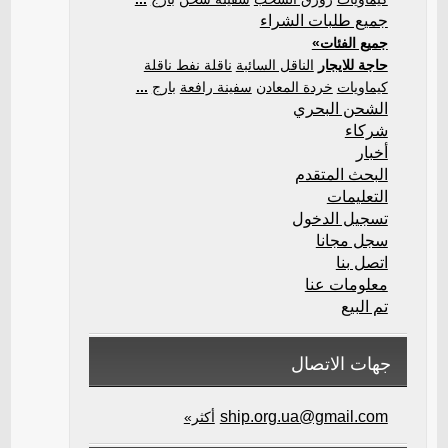
جميع طلبات الشراء
جميع الفئات»
حاجة للايجار
الناقل السائبة
ناقلة نفط ناقلة
كيماويات
خردة المعادن
سفينة رافعة
بارج
...
الشحن البحري
شركاء
أخبار
البحث المتقدم
التعليمات
تسجيل الدخول
سجل مجانا
اتصل بنا
معلومات عنا
تم البيع
جهات الاتصال
ship.org.ua@gmail.com
أكثر»