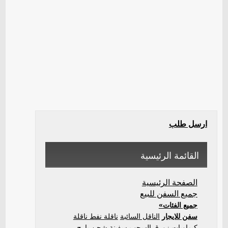
ارسل طلب
القائمة الرئيسية
الصفحة الرئيسية
جميع السفن للبيع
جميع الفئات»
سفن للايجار
الناقل السائبة
ناقلة نفط ناقلة
كيماويات
زورق السحب
سفينة شحن
بارج
...