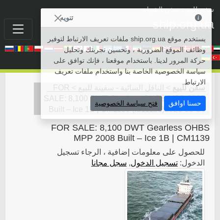
سفن للبيع
• سفن الشراء
تنويه
ship.org.ua
يستخدم موقع ship.org.ua ملفات تعريف الارتباط لتوفير
وظائف الموقع الضرورية ، وتحسين تجربتك وتحليل
حركة المرور لدينا. باستخدام موقعنا ، فإنك توافق على
سياسة الخصوصية الخاصة بنا واستخدام ملفات تعريف
الارتباط.
سفن للبيع
>
الناقل السائبة - سفينة للبيع
>
FOR
SALE: 8,100 DWT Gearless OHBS MPP 2008
حسنا اوافق
فتح سياسة الخصوصية
Built – Ice 1B | CM1139
(
id11121
)
2026-03-04
FOR SALE: 8,100 DWT Gearless OHBS
MPP 2008 Built – Ice 1B | CM1139
للحصول على معلومات إضافية ، الرجاء تسجيل
الدخول:
تسجيل الدخول
,
سجل مجانا