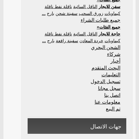
سفن للايجار
الناقل السائبة
ناقلة نفط ناقلة
كيماويات
زورق السحب
سفينة شحن
بارج
...
جميع طلبات الشراء
جميع الفئات»
حاجة للايجار
الناقل السائبة
ناقلة نفط ناقلة
كيماويات
خردة المعادن
سفينة رافعة
بارج
...
الشحن البحري
شركاء
أخبار
البحث المتقدم
التعليمات
تسجيل الدخول
سجل مجانا
اتصل بنا
معلومات عنا
تم البيع
جهات الاتصال