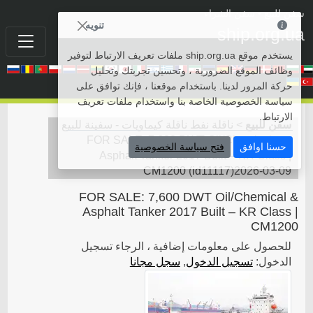
سفن للبيع
• سفن الشراء
تنويه
ship.org.ua
يستخدم موقع ship.org.ua ملفات تعريف الارتباط لتوفير
وظائف الموقع الضرورية ، وتحسين تجربتك وتحليل
حركة المرور لدينا. باستخدام موقعنا ، فإنك توافق على
سياسة الخصوصية الخاصة بنا واستخدام ملفات تعريف
الارتباط.
سفن للبيع
>
ناقلة نفط ناقلة كيماويات - سفينة للبيع
FOR SALE: 7,600 DWT Oil/Chemical &
>
حسنا اوافق
فتح سياسة الخصوصية
Asphalt Tanker 2017 Built – KR Class |
CM1200
(
id11117
)
2026-03-09
FOR SALE: 7,600 DWT Oil/Chemical &
Asphalt Tanker 2017 Built – KR Class |
CM1200
للحصول على معلومات إضافية ، الرجاء تسجيل
الدخول:
تسجيل الدخول
,
سجل مجانا