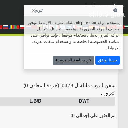
سفن للبيع
• سفن الشراء
تنويه
ship.org.ua
يستخدم موقع ship.org.ua ملفات تعريف الارتباط لتوفير
وظائف الموقع الضرورية ، وتحسين تجربتك وتحليل
حركة المرور لدينا. باستخدام موقعنا ، فإنك توافق على
سياسة الخصوصية الخاصة بنا واستخدام ملفات تعريف
الارتباط.
حسنا اوافق
فتح سياسة الخصوصية
سفن للبيع مماثلة ل id423 (خردة المعادن 0)
رجوع
L/B/D
DWT
تم العثور على إجمالي: 0