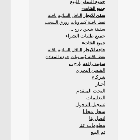
جميع السفن للبيع
جميع الفئات»
سفن للايجار
الناقل السائبة
ناقلة
نفط ناقلة كيماويات
زورق السحب
سفينة شحن
بارج
...
جميع طلبات الشراء
جميع الفئات»
حاجة للايجار
الناقل السائبة
ناقلة
نفط ناقلة كيماويات
خردة المعادن
سفينة رافعة
بارج
...
الشحن البحري
شركاء
أخبار
البحث المتقدم
التعليمات
تسجيل الدخول
سجل مجانا
اتصل بنا
معلومات عنا
تم البيع