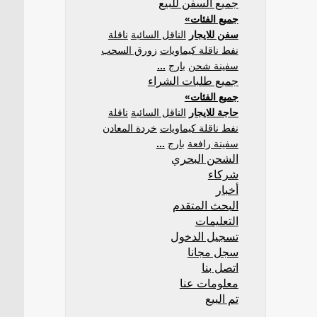
جميع السفن للبيع
جميع الفئات»
سفن للايجار
الناقل السائبة
ناقلة
نفط ناقلة كيماويات
زورق السحب
سفينة شحن
بارج
...
جميع طلبات الشراء
جميع الفئات»
حاجة للايجار
الناقل السائبة
ناقلة
نفط ناقلة كيماويات
خردة المعادن
سفينة رافعة
بارج
...
الشحن البحري
شركاء
أخبار
البحث المتقدم
التعليمات
تسجيل الدخول
سجل مجانا
اتصل بنا
معلومات عنا
تم البيع