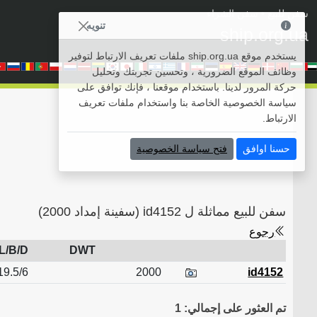
سفن للبيع
• سفن الشراء
تنويه
ship.org.ua
يستخدم موقع ship.org.ua ملفات تعريف الارتباط لتوفير
وظائف الموقع الضرورية ، وتحسين تجربتك وتحليل
حركة المرور لدينا. باستخدام موقعنا ، فإنك توافق على
سياسة الخصوصية الخاصة بنا واستخدام ملفات تعريف
الارتباط.
حسنا اوافق
فتح سياسة الخصوصية
سفن للبيع مماثلة ل id4152 (سفينة إمداد 2000)
رجوع
L/B/D
DWT
19.5/6/
2000
id4152
تم العثور على إجمالي: 1