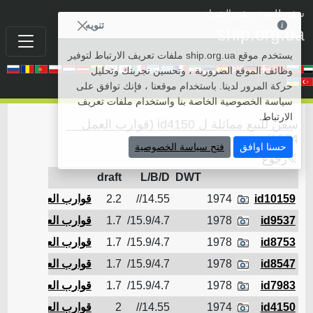
سفن للبيع
• سفن الشراء
تنويه
ship.org.ua
يستخدم موقع ship.org.ua ملفات تعريف الارتباط لتوفير
وظائف الموقع الضرورية ، وتحسين تجربتك وتحليل
حركة المرور لدينا. باستخدام موقعنا ، فإنك توافق على
سياسة الخصوصية الخاصة بنا واستخدام ملفات تعريف
الارتباط.
سفن للبيع مماثلة ل id4150 (قوارب العمل
1974)
حسنا اوافق
فتح سياسة الخصوصية
رجوع
gion
draft
L/B/D
DWT
id10159
1974
14.55//
2.2
قوارب العمل
id9537
1978
15.9/4.7/
1.7
قوارب العمل
id8753
1978
15.9/4.7/
1.7
قوارب العمل
id8547
1978
15.9/4.7/
1.7
قوارب العمل
id7983
1978
15.9/4.7/
1.7
قوارب العمل
id4150
1974
14.55//
2
قوارب العمل