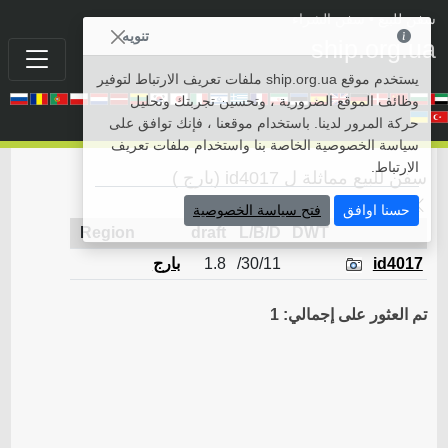
سفن للبيع
• سفن الشراء
تنويه
ship.org.ua
يستخدم موقع ship.org.ua ملفات تعريف الارتباط لتوفير
وظائف الموقع الضرورية ، وتحسين تجربتك وتحليل
حركة المرور لدينا. باستخدام موقعنا ، فإنك توافق على
سياسة الخصوصية الخاصة بنا واستخدام ملفات تعريف
الارتباط.
سفن للبيع مماثلة ل id4017 (بارج )
رجوع
حسنا اوافق
فتح سياسة الخصوصية
Region
draft
L/B/D
DWT
id4017
30/11/
1.8
بارج
تم العثور على إجمالي: 1