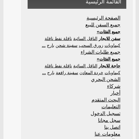
القائمة الرئيسية
الصفحة الرئيسية
جميع السفن للبيع
جميع الفئات»
سفن للايجار
الناقل السائبة
ناقلة نفط ناقلة
كيماويات
زورق السحب
سفينة شحن
بارج
...
جميع طلبات الشراء
جميع الفئات»
حاجة للايجار
الناقل السائبة
ناقلة نفط ناقلة
كيماويات
خردة المعادن
سفينة رافعة
بارج
...
الشحن البحري
شركاء
أخبار
البحث المتقدم
التعليمات
تسجيل الدخول
سجل مجانا
اتصل بنا
معلومات عنا