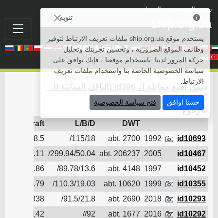
سفن للبيع
• سفن الشراء
تنويه
ship.org.ua
يستخدم موقع ship.org.ua ملفات تعريف الارتباط لتوفير
وظائف الموقع الضرورية ، وتحسين تجربتك وتحليل
حركة المرور لدينا. باستخدام موقعنا ، فإنك توافق على
سياسة الخصوصية الخاصة بنا واستخدام ملفات تعريف
الارتباط.
سفن للبيع مماثلة ل id396 (الناقل السائبة 0,
1000 DWT)
حسنا اوافق
فتح سياسة الخصوصية
رجوع
draft
L/B/D
DWT
id10693
1992
abt. 2700
115/18/
8.5
الناقل 
id10467
2005
abt. 206237
299.94/50.04/
18.11
الناقل 
id10452
1997
abt. 4148
89.78/13.6/
5.86
الناقل 
id10355
1999
abt. 10620
110.3/19.03/
8.79
الناقل 
id10293
2018
abt. 2690
91.5/21.8/
4.838
الناقل 
id10292
2016
abt. 1677
92//
5.142
الناقل 