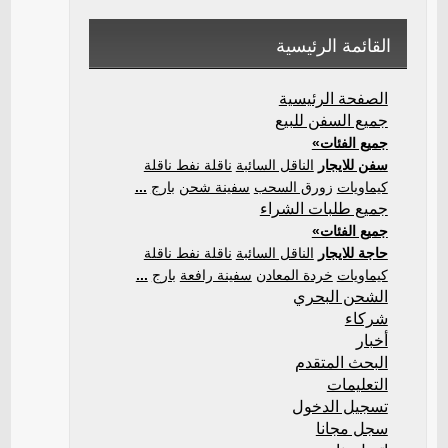
القائمة الرئيسية
الصفحة الرئيسية
جميع السفن للبيع
جميع الفئات»
سفن للايجار
الناقل السائبة
ناقلة نفط ناقلة
كيماويات
زورق السحب
سفينة شحن
بارج
...
جميع طلبات الشراء
جميع الفئات»
حاجة للايجار
الناقل السائبة
ناقلة نفط ناقلة
كيماويات
خردة المعادن
سفينة رافعة
بارج
...
الشحن البحري
شركاء
أخبار
البحث المتقدم
التعليمات
تسجيل الدخول
سجل مجانا