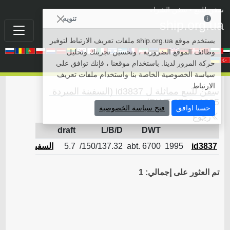
سفن للبيع
• سفن الشراء
تنويه
ship.org.ua
يستخدم موقع ship.org.ua ملفات تعريف الارتباط لتوفير
وظائف الموقع الضرورية ، وتحسين تجربتك وتحليل
حركة المرور لدينا. باستخدام موقعنا ، فإنك توافق على
سياسة الخصوصية الخاصة بنا واستخدام ملفات تعريف
الارتباط.
سفن للبيع مماثلة ل id3837 (السفينة المبردة
1995, 6700 DWT)
حسنا اوافق
فتح سياسة الخصوصية
رجوع
draft
L/B/D
DWT
id3837
1995
abt. 6700
150/137.32/
5.7
السفينة المبردة
تم العثور على إجمالي: 1