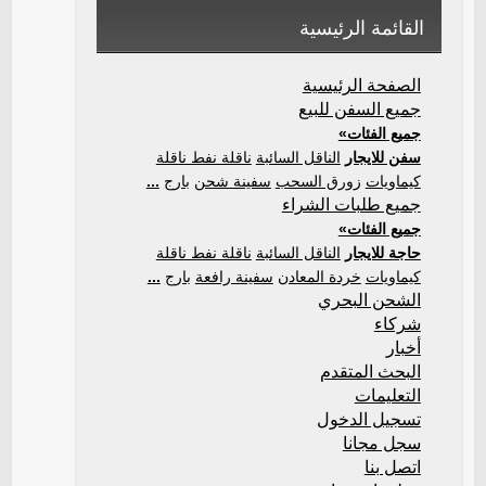
القائمة الرئيسية
الصفحة الرئيسية
جميع السفن للبيع
جميع الفئات»
سفن للايجار
الناقل السائبة
ناقلة نفط ناقلة
كيماويات
زورق السحب
سفينة شحن
بارج
...
جميع طلبات الشراء
جميع الفئات»
حاجة للايجار
الناقل السائبة
ناقلة نفط ناقلة
كيماويات
خردة المعادن
سفينة رافعة
بارج
...
الشحن البحري
شركاء
أخبار
البحث المتقدم
التعليمات
تسجيل الدخول
سجل مجانا
اتصل بنا